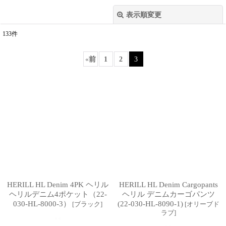
表示順変更
閉じる
133
件
表示数
:
«
前
1
2
3
並び順
:
絞り込む
HERILL HL Denim 4PK ヘリル
HERILL HL Denim Cargopants
ヘリルデニム4ポケット（22-
ヘリル デニムカーゴパンツ
030-HL-8000-3）
(22-030-HL-8090-1)
[
ブラック
]
[
オリーブド
ラブ
]