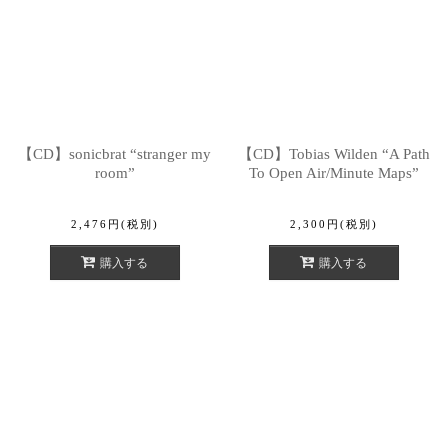
【CD】sonicbrat “stranger my
【CD】Tobias Wilden “A Path
room”
To Open Air/Minute Maps”
2,476
円
(税別)
2,300
円
(税別)
購入する
購入する