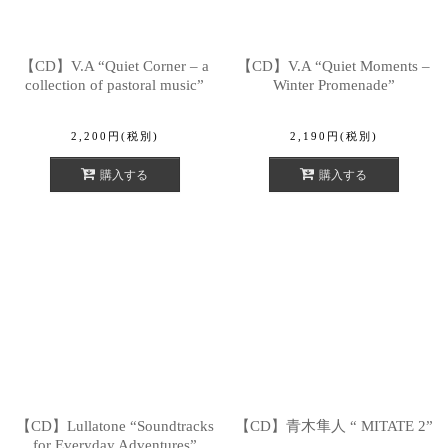
【CD】V.A “Quiet Corner – a
【CD】V.A “Quiet Moments –
collection of pastoral music”
Winter Promenade”
2,200
円
(税別)
2,190
円
(税別)
購入する
購入する
【CD】Lullatone “Soundtracks
【CD】青木隼人 “ MITATE 2”
for Everyday Adventures”