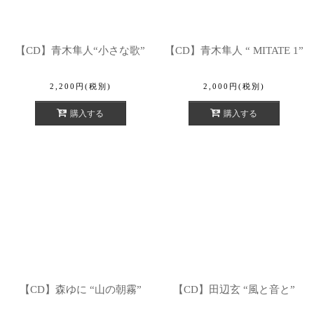
【CD】青木隼人“小さな歌”
【CD】青木隼人 “ MITATE 1”
2,200
円
(税別)
2,000
円
(税別)
購入する
購入する
【CD】森ゆに “山の朝霧”
【CD】田辺玄 “風と音と”