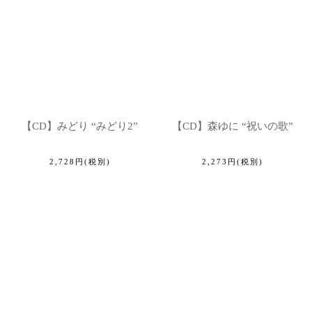
【CD】みどり “みどり2”
【CD】森ゆに “祝いの歌”
2,728
円
(税別)
2,273
円
(税別)