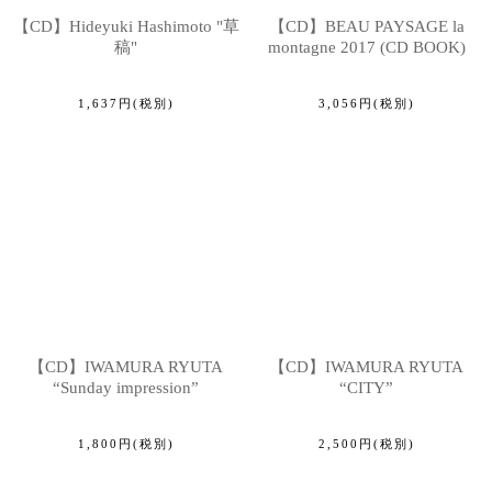
【CD】Hideyuki Hashimoto "草
【CD】BEAU PAYSAGE la
稿"
montagne 2017 (CD BOOK)
1,637
円
(税別)
3,056
円
(税別)
【CD】IWAMURA RYUTA
【CD】IWAMURA RYUTA
“Sunday impression”
“CITY”
1,800
円
(税別)
2,500
円
(税別)