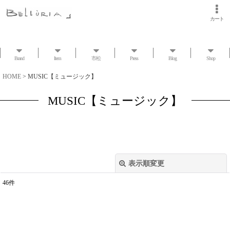
カート
Brand
Item
市松
Press
Blog
Shop
HOME
>
MUSIC【ミュージック】
MUSIC【ミュージック】
表示順変更
閉じる
46
件
表示数
:
並び順
: