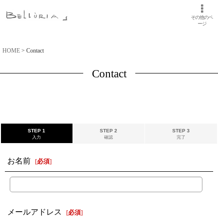
その他のペ
ージ
HOME
>
Contact
Contact
STEP 1
STEP 2
STEP 3
入力
確認
完了
お名前
[
必須
]
メールアドレス
[
必須
]