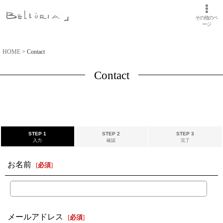
その他のペ
ージ
HOME
>
Contact
Contact
STEP 1
STEP 2
STEP 3
入力
確認
完了
お名前
[
必須
]
メールアドレス
[
必須
]