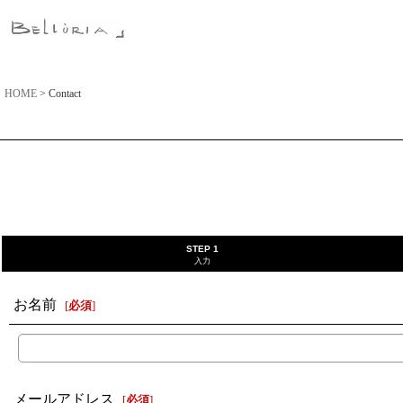
HOME
>
Contact
STEP 1
入力
お名前
[
必須
]
メールアドレス
[
必須
]