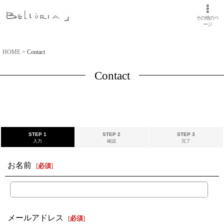
その他のペ
ージ
HOME
>
Contact
Contact
STEP 1
STEP 2
STEP 3
入力
確認
完了
お名前
[
必須
]
メールアドレス
[
必須
]