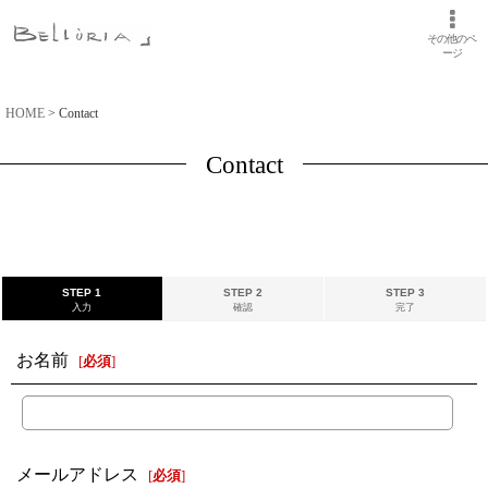
その他のペ
ージ
HOME
>
Contact
Contact
STEP 1
STEP 2
STEP 3
入力
確認
完了
お名前
[
必須
]
メールアドレス
[
必須
]