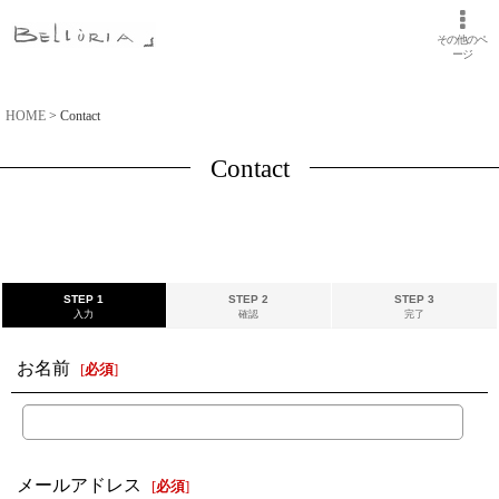
その他のペ
ージ
HOME
>
Contact
Contact
STEP 1
STEP 2
STEP 3
入力
確認
完了
お名前
[
必須
]
メールアドレス
[
必須
]