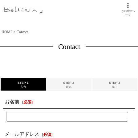
その他のペ
ージ
HOME
>
Contact
Contact
STEP 1
STEP 2
STEP 3
入力
確認
完了
お名前
[
必須
]
メールアドレス
[
必須
]