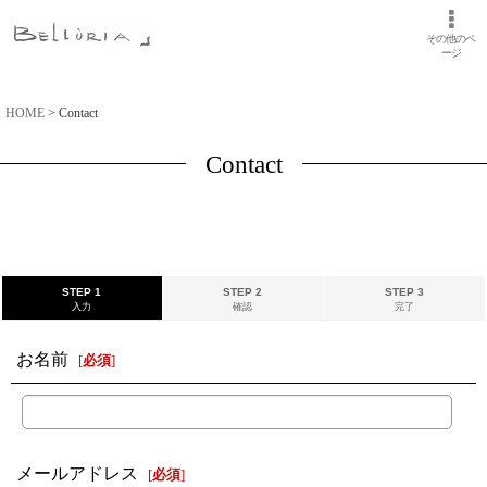
その他のペ
ージ
HOME
>
Contact
Contact
STEP 1
STEP 2
STEP 3
入力
確認
完了
お名前
[
必須
]
メールアドレス
[
必須
]