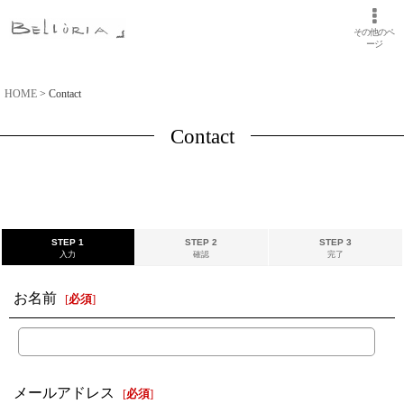
その他のペ
ージ
HOME
>
Contact
Contact
STEP 1
STEP 2
STEP 3
入力
確認
完了
お名前
[
必須
]
メールアドレス
[
必須
]