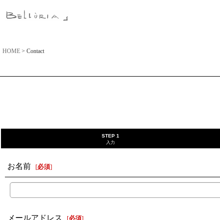
HOME
>
Contact
STEP 1
入力
お名前
[
必須
]
メールアドレス
[
必須
]