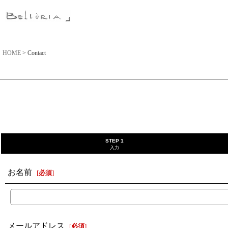
HOME
>
Contact
STEP 1
入力
お名前
[
必須
]
メールアドレス
[
必須
]