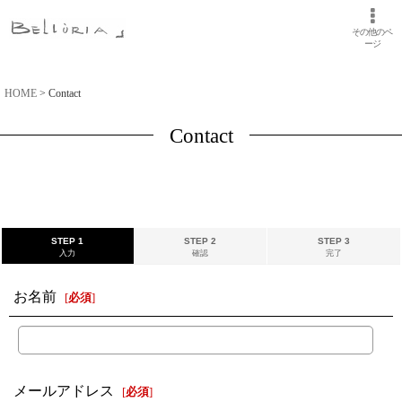
その他のペ
ージ
HOME
>
Contact
Contact
STEP 1
STEP 2
STEP 3
入力
確認
完了
お名前
[
必須
]
メールアドレス
[
必須
]