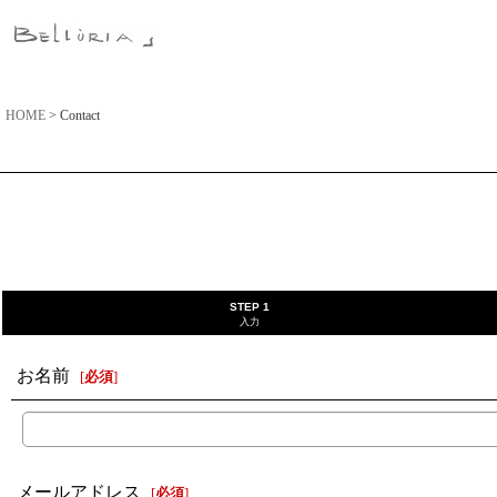
HOME
>
Contact
STEP 1
入力
お名前
[
必須
]
メールアドレス
[
必須
]