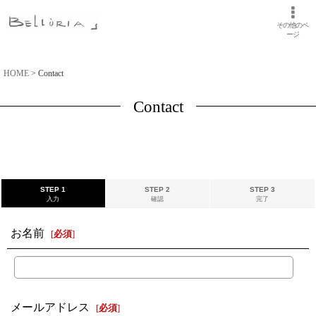
その他のペ
ージ
HOME
>
Contact
Contact
STEP 1
STEP 2
STEP 3
入力
確認
完了
お名前
[
必須
]
メールアドレス
[
必須
]