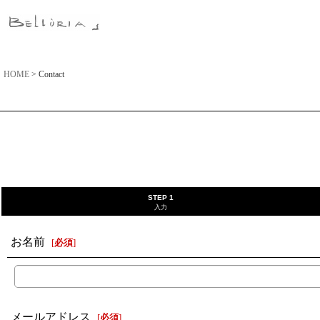
HOME
>
Contact
STEP 1
入力
お名前
[
必須
]
メールアドレス
[
必須
]