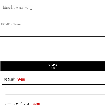
HOME
>
Contact
STEP 1
入力
お名前
[
必須
]
メールアドレス
[
必須
]