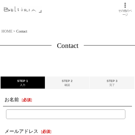
その他のペ
ージ
HOME
>
Contact
Contact
STEP 1
STEP 2
STEP 3
入力
確認
完了
お名前
[
必須
]
メールアドレス
[
必須
]