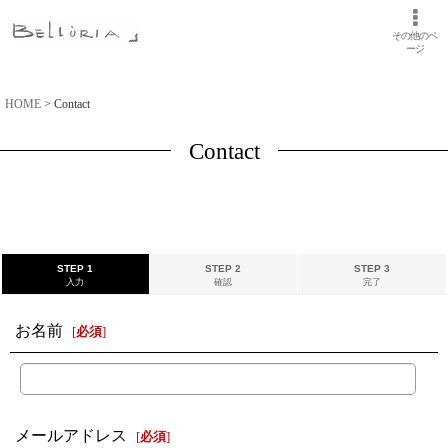
その他のペ
ージ
HOME
>
Contact
Contact
STEP 1
STEP 2
STEP 3
入力
確認
完了
お名前
[
必須
]
メールアドレス
[
必須
]