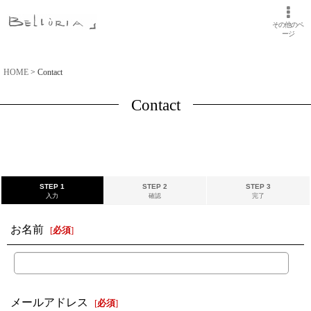
その他のペ
ージ
HOME
>
Contact
Contact
STEP 1
STEP 2
STEP 3
入力
確認
完了
お名前
[
必須
]
メールアドレス
[
必須
]