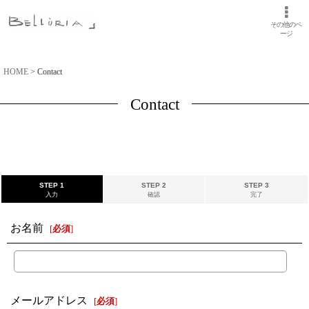
その他のペ
ージ
HOME
>
Contact
Contact
STEP 1
STEP 2
STEP 3
入力
確認
完了
お名前
[
必須
]
メールアドレス
[
必須
]