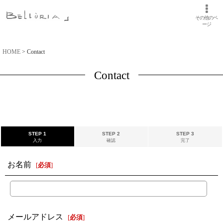
その他のペ
ージ
HOME
>
Contact
Contact
STEP 1
STEP 2
STEP 3
入力
確認
完了
お名前
[
必須
]
メールアドレス
[
必須
]