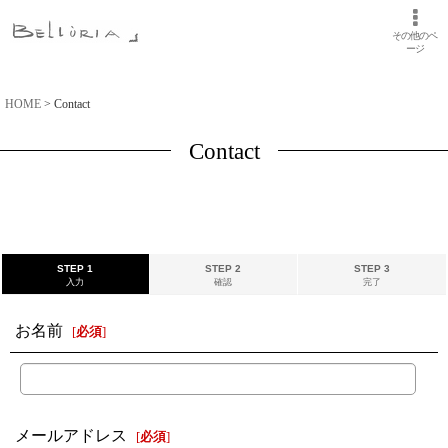
その他のペ
ージ
HOME
>
Contact
Contact
STEP 1
STEP 2
STEP 3
入力
確認
完了
お名前
[
必須
]
メールアドレス
[
必須
]