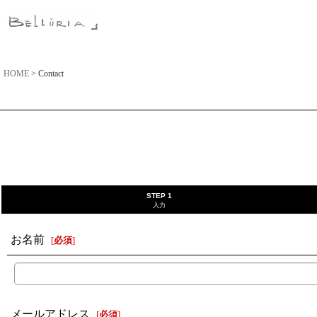
HOME
>
Contact
STEP 1
入力
お名前
[
必須
]
メールアドレス
[
必須
]