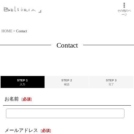
その他のペ
ージ
HOME
>
Contact
Contact
STEP 1
STEP 2
STEP 3
入力
確認
完了
お名前
[
必須
]
メールアドレス
[
必須
]