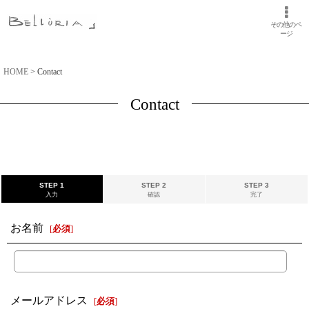
その他のペ
ージ
HOME
>
Contact
Contact
STEP 1
STEP 2
STEP 3
入力
確認
完了
お名前
[
必須
]
メールアドレス
[
必須
]