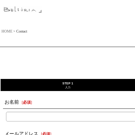
HOME
>
Contact
STEP 1
入力
お名前
[
必須
]
メールアドレス
[
必須
]