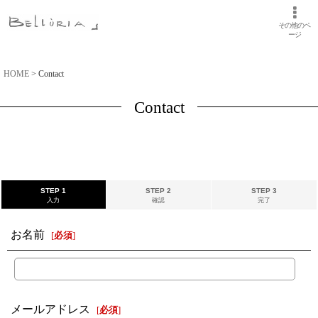
その他のペ
ージ
HOME
>
Contact
Contact
STEP 1
STEP 2
STEP 3
入力
確認
完了
お名前
[
必須
]
メールアドレス
[
必須
]