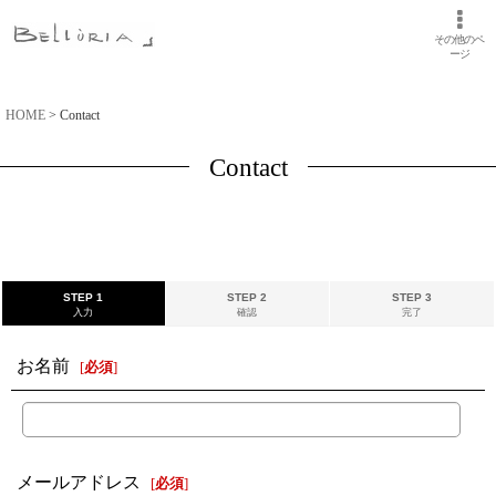
その他のペ
ージ
HOME
>
Contact
Contact
STEP 1
STEP 2
STEP 3
入力
確認
完了
お名前
[
必須
]
メールアドレス
[
必須
]