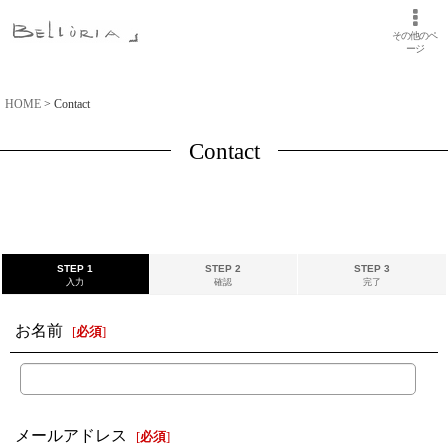
その他のペ
ージ
HOME
>
Contact
Contact
STEP 1
STEP 2
STEP 3
入力
確認
完了
お名前
[
必須
]
メールアドレス
[
必須
]