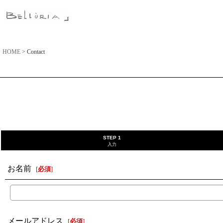
HOME
>
Contact
STEP 1
入力
お名前
[
必須
]
メールアドレス
[
必須
]