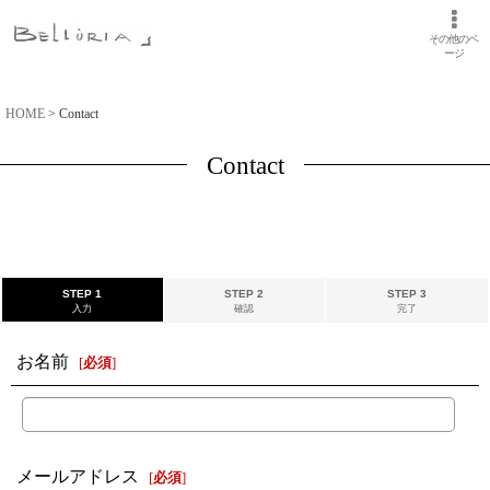
その他のペ
ージ
HOME
>
Contact
Contact
STEP 1
STEP 2
STEP 3
入力
確認
完了
お名前
[
必須
]
メールアドレス
[
必須
]