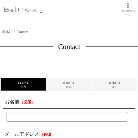
その他のペ
ージ
HOME
>
Contact
Contact
STEP 1
STEP 2
STEP 3
入力
確認
完了
お名前
[
必須
]
メールアドレス
[
必須
]