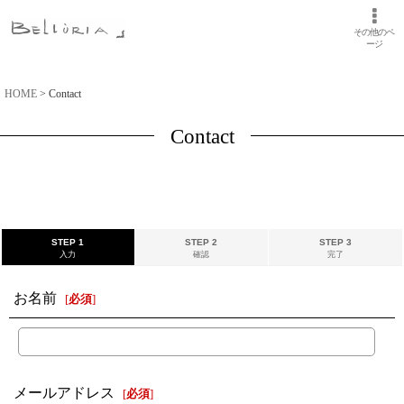
その他のペ
ージ
HOME
>
Contact
Contact
STEP 1
STEP 2
STEP 3
入力
確認
完了
お名前
[
必須
]
メールアドレス
[
必須
]