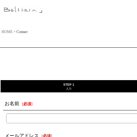
HOME
>
Contact
STEP 1
入力
お名前
[
必須
]
メールアドレス
[
必須
]