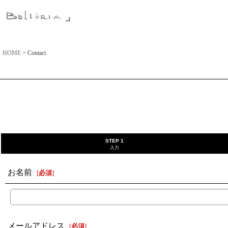
HOME
>
Contact
STEP 1
入力
お名前
[
必須
]
メールアドレス
[
必須
]