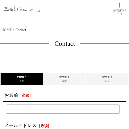
その他のペ
ージ
HOME
>
Contact
Contact
STEP 1
STEP 2
STEP 3
入力
確認
完了
お名前
[
必須
]
メールアドレス
[
必須
]