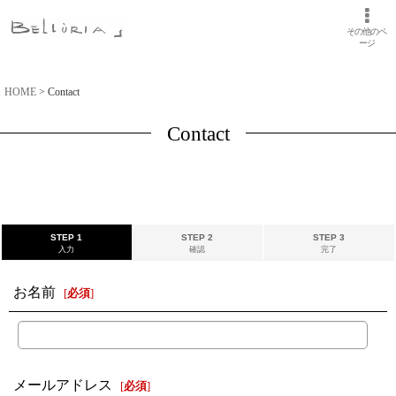
その他のペ
ージ
HOME
>
Contact
Contact
STEP 1
STEP 2
STEP 3
入力
確認
完了
お名前
[
必須
]
メールアドレス
[
必須
]