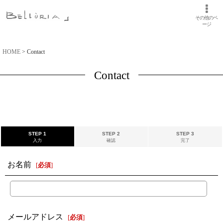
その他のペ
ージ
HOME
>
Contact
Contact
STEP 1
STEP 2
STEP 3
入力
確認
完了
お名前
[
必須
]
メールアドレス
[
必須
]