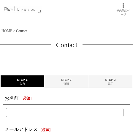
その他のペ
ージ
HOME
>
Contact
Contact
STEP 1
STEP 2
STEP 3
入力
確認
完了
お名前
[
必須
]
メールアドレス
[
必須
]