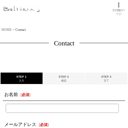
その他のペ
ージ
HOME
>
Contact
Contact
STEP 1
STEP 2
STEP 3
入力
確認
完了
お名前
[
必須
]
メールアドレス
[
必須
]