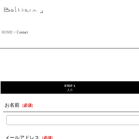
HOME
>
Contact
STEP 1
入力
お名前
[
必須
]
メールアドレス
[
必須
]