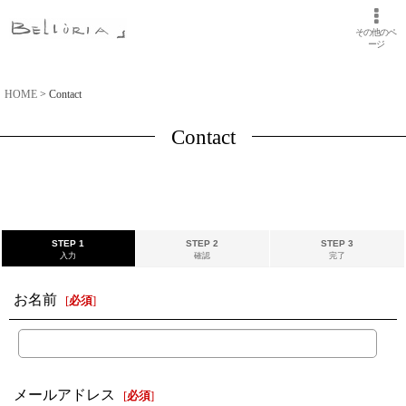
その他のペ
ージ
HOME
>
Contact
Contact
STEP 1
STEP 2
STEP 3
入力
確認
完了
お名前
[
必須
]
メールアドレス
[
必須
]