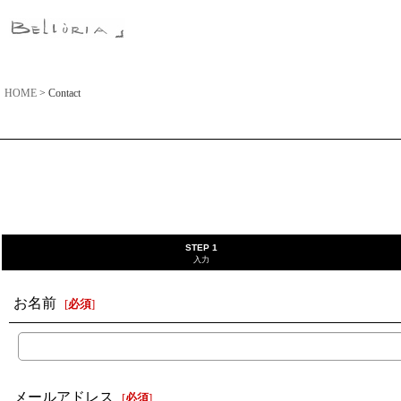
HOME
>
Contact
STEP 1
入力
お名前
[
必須
]
メールアドレス
[
必須
]