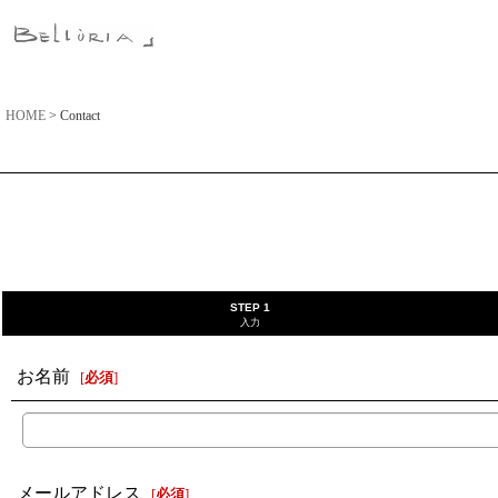
HOME
>
Contact
STEP 1
入力
お名前
[
必須
]
メールアドレス
[
必須
]