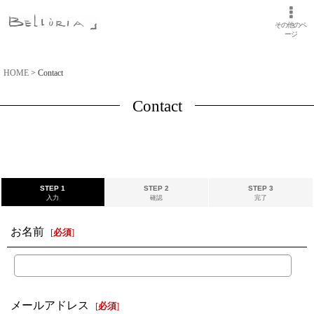
その他のペ
ージ
HOME
>
Contact
Contact
STEP 1
STEP 2
STEP 3
入力
確認
完了
お名前
[
必須
]
メールアドレス
[
必須
]