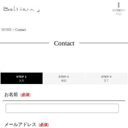
その他のペ
ージ
HOME
>
Contact
Contact
STEP 1
STEP 2
STEP 3
入力
確認
完了
お名前
[
必須
]
メールアドレス
[
必須
]