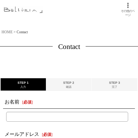
その他のペ
ージ
HOME
>
Contact
Contact
STEP 1
STEP 2
STEP 3
入力
確認
完了
お名前
[
必須
]
メールアドレス
[
必須
]