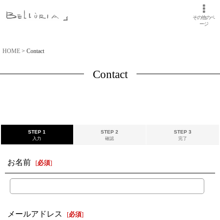
その他のペ
ージ
HOME
>
Contact
Contact
STEP 1
STEP 2
STEP 3
入力
確認
完了
お名前
[
必須
]
メールアドレス
[
必須
]